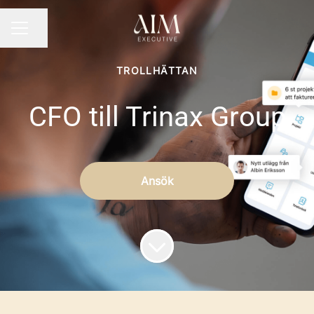
Dela sidan
KARRIÄRMENY
TROLLHÄTTAN
CFO till Trinax Group
Ansök