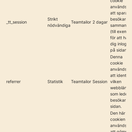
cookie
används fö
att spara e
Strikt
besökares
_tt_session
Teamtailor
2 dagar
nödvändiga
sammanha
(till exempe
för att hålla
dig inlogg
på sidan).
Denna
cookie
används fö
att identifi
referrer
Statistik
Teamtailor
Session
vilken
webblänk
som leder
besökarna t
sidan.
Den här
cookien
används fö
att gömma