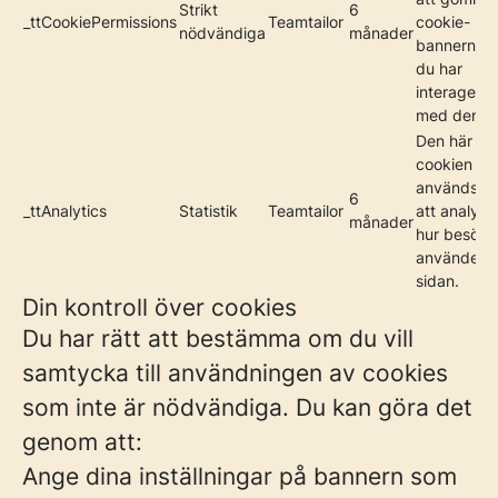
Strikt
6
_ttCookiePermissions
Teamtailor
cookie-
nödvändiga
månader
bannern nä
du har
interagerat
med den.
Den här
cookien
används fö
6
_ttAnalytics
Statistik
Teamtailor
att analyse
månader
hur besöka
använder
sidan.
Din kontroll över cookies
Du har rätt att bestämma om du vill
samtycka till användningen av cookies
som inte är nödvändiga. Du kan göra det
genom att:
Ange dina inställningar på bannern som