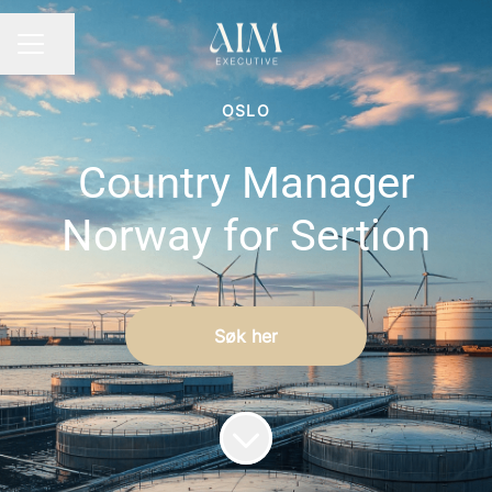
Dela sidan
KARRIÄRMENY
OSLO
Country Manager
Norway for Sertion
Søk her